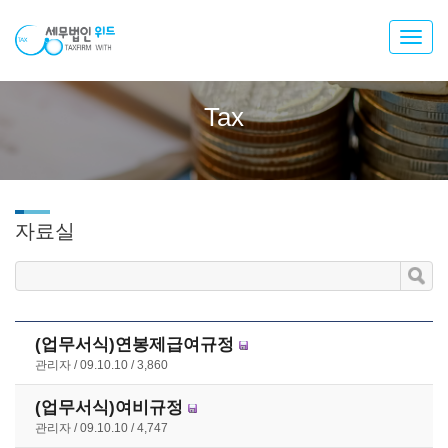
Toggl
navig
Tax
자료실
(업무서식)연봉제급여규정
관리자
09.10.10
3,860
(업무서식)여비규정
관리자
09.10.10
4,747