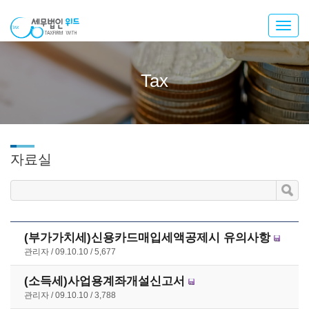
Toggl
navig
Tax
자료실
(부가가치세)신용카드매입세액공제시 유의사항
관리자
09.10.10
5,677
(소득세)사업용계좌개설신고서
관리자
09.10.10
3,788