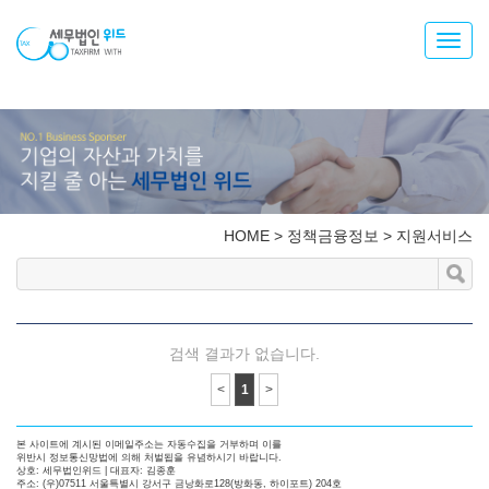
Toggl
navig
HOME
>
정책금융정보
>
지원서비스
검색 결과가 없습니다.
<
1
>
본 사이트에 계시된 이메일주소는 자동수집을 거부하며 이를
위반시 정보통신망법에 의해 처벌됩을 유념하시기 바랍니다.
상호: 세무법인위드 | 대표자: 김종훈
주소: (우)07511 서울특별시 강서구 금낭화로128(방화동, 하이포트) 204호