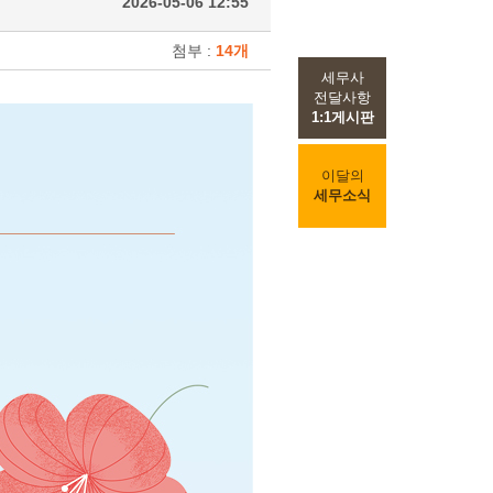
2026-05-06 12:55
첨부 :
14개
세무사
전달사항
1:1게시판
이달의
세무소식