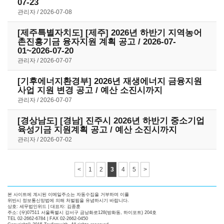
07-23
관리자
2026-07-08
[제주특별자치도] [제주] 2026년 하반기 지역농어
촌진흥기금 융자지원 계획 공고 / 2026-07-
01~2026-07-20
관리자
2026-07-07
[기후에너지환경부] 2026년 재생에너지 금융지원
사업 지원 변경 공고 / 예산 소진시까지
관리자
2026-07-07
[경상남도] [경남] 진주시 2026년 하반기 중소기업
육성기금 지원계획 공고 / 예산 소진시까지
관리자
2026-07-02
<
1
2
3
4
5
>
본 사이트에 계시된 이메일주소는 자동수집을 거부하며 이를
위반시 정보통신망법에 의해 처벌됩을 유념하시기 바랍니다.
상호: 세무법인위드 | 대표자: 김종훈
주소: (우)07511 서울특별시 강서구 금낭화로128(방화동, 하이포트) 204호
TEL 02-2662-6784 | FAX 02-2662-0450